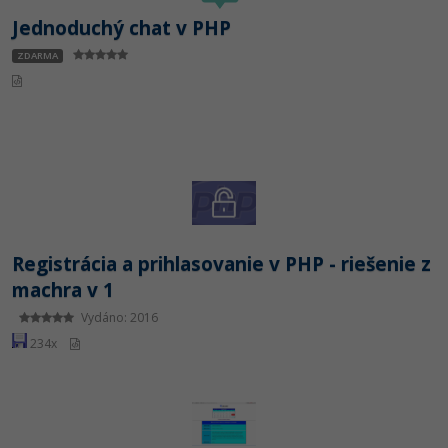
Jednoduchý chat v PHP
-41%
Copywriter
Algoritmy
ZDARMA
-10%
WordPress specialista
Umělá inteligence (AI)
SEO specialista
Pro děti
Více
Fórum
Registrácia a prihlasovanie v PHP - riešenie z
Kurzy e-commerce
machra v 1
Vydáno: 2016
Testování softwaru
Kurzy designu
234x
-80%
Datová analýza
HTML/CSS
Příběhy absolventů
-80%
Digitální gramotnost
Blog
Photoshop