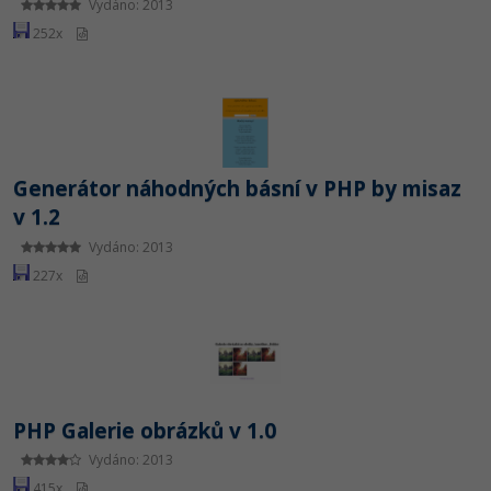
Vydáno: 2013
252x
Windows
Fórum
Linux
Sítě
Generátor náhodných básní v PHP by misaz
Kybernetická bezpečnost
v 1.2
Vydáno: 2013
Elektronický podpis
227x
Fórum
PHP Galerie obrázků v 1.0
Vydáno: 2013
415x