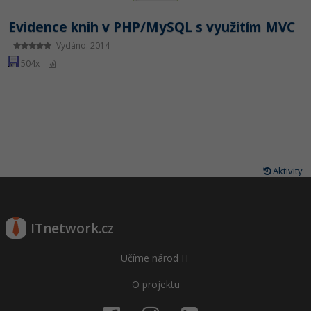
Evidence knih v PHP/MySQL s využitím MVC
Vydáno: 2014
504x
Aktivity
ITnetwork.cz
Učíme národ IT
O projektu