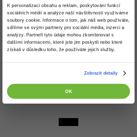
K personalizaci obsahu a reklam, poskytování funkcí
sociálních médií a analýze naší návštěvnosti využíváme
soubory cookie. Informace o tom, jak náš web používáte,
Generátor náhodných avatarů v PHP v 1.0
sdílíme se svými partnery pro sociální média, inzerci a
Vydáno: 2013
analýzy. Partneři tyto údaje mohou zkombinovat s
247x
dalšími informacemi, které jste jim poskytli nebo které
získali v důsledku toho, že používáte jejich služby.
Zobrazit detaily
RC Deník Online
OK
Nehodnoceno
Vydáno: 2017
52x