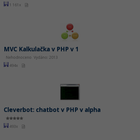
1 161x
MVC Kalkulačka v PHP v 1
Nehodnoceno
Vydáno: 2013
494x
Cleverbot: chatbot v PHP v alpha
493x