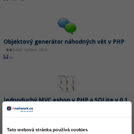
Objektový generátor náhodných vět v PHP
Vydáno: 2013
0x
Jednoduchý MVC eshop v PHP a SQLite v 0.1
Vydáno: 2014
1 039x
Tato webová stránka používá cookies