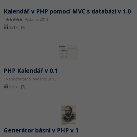
-30%
Kariéra
-80%
Marketing
Adobe Illustrator
Kalendář v PHP pomocí MVC s databází v 1.0
Pro firmy
-30%
Vydáno: 2013
WordPress
Adobe Lightroom
391x
-30%
-15%
SEO
Adobe XD
-25%
UX
Adobe InDesign
Business
Adobe After Effects
PHP Kalendář v 0.1
-25%
-80%
Kryptoměny
Blender
Nehodnoceno
Vydáno: 2013
925x
-30%
Copywriting
Inkscape
-80%
-80%
MS Office
Fotografování
Google Dokumenty
Video
Generátor básní v PHP v 1
Time management
Ostatní