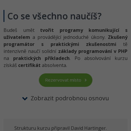
-10%
WordPress specialista
Umělá inteligence (AI)
Co se všechno naučíš?
SEO specialista
Pro děti
Budeš umět
tvořit programy komunikující s
Více
uživatelem
a provádějící jednoduché úkony.
Zkušený
programátor s praktickými zkušenostmi
Fórum
tě
intenzivně naučí solidní
základy programování v PHP
na
praktických příkladech
. Po absolvování kurzu
Kurzy e-commerce
získáš
certifikát
absolventa.
Testování softwaru
Kurzy designu
Rezervovat místo
-80%
Datová analýza
HTML/CSS
Příběhy absolventů
Zobrazit podrobnou osnovu
-80%
Digitální gramotnost
Blog
Photoshop
-30%
Kariéra
-80%
Marketing
Adobe Illustrator
Pro firmy
-30%
WordPress
Strukturu kurzu připravil David Hartinger.
Adobe Lightroom