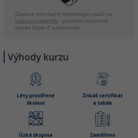
Linux
David se informační technologie naučil na
Sítě
Unicorn University
- prestižní soukromé
vysoké škole IT a ekonomie.
Kybernetická bezpečnost
Elektronický podpis
Výhody kurzu
Fórum
Léty prověřené
Získáš certifikát
školení
a tahák
Úzká skupina
Zaměřeno