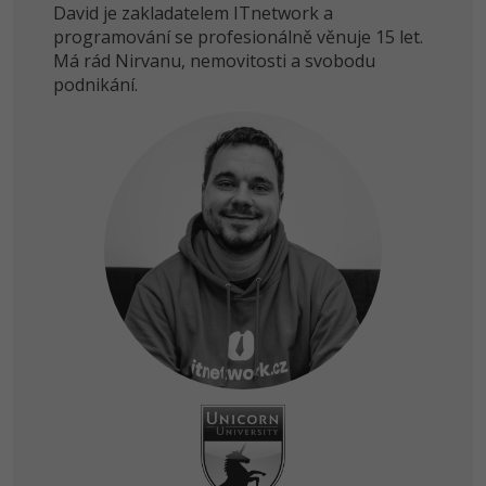
David je zakladatelem ITnetwork a
-30%
-15%
programování se profesionálně věnuje 15 let.
SEO
Adobe XD
Má rád Nirvanu, nemovitosti a svobodu
-25%
podnikání.
UX
Adobe InDesign
Business
Adobe After Effects
-25%
-80%
Kryptoměny
Blender
-30%
Copywriting
Inkscape
-80%
-80%
MS Office
Fotografování
Google Dokumenty
Video
Time management
Ostatní
Windows
Fórum