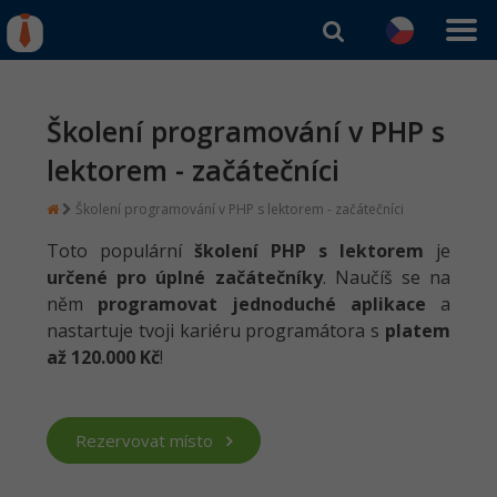
IT kurzy
Od
0 Kč
Přihlásit se
|
Registrovat
Školení programování v PHP s
IT e-learning
Rekvalifikace a kurzy
hrazené úřadem práce
lektorem - začátečníci
Kurzy IT profesí
Workshopy zdarma
Školení programování v PHP s lektorem - začátečníci
Junior programátor
Kurzy programování
Umělá inteligence v praxi
Toto populární
školení PHP s lektorem
je
Školení
Programátor WWW aplikací
Jak začít?
určené pro úplné začátečníky
. Naučíš se na
Datová analýza v praxi
Základy programování
něm
programovat jednoduché aplikace
a
Školení dle technologií
-80%
Senior programátor
Java
nastartuje tvoji kariéru programátora s
platem
Objektové programování - OOP
C# .NET
až 120.000 Kč
!
-80%
Front-end developer
C#.NET
Umělá inteligence
Java
-80%
Vývojář mobilních aplikací
Python
Rezervovat místo
HTML5, CSS3, Bootstrap, SEO
PHP
-80%
Specialista na AI a bigdata
JavaScript