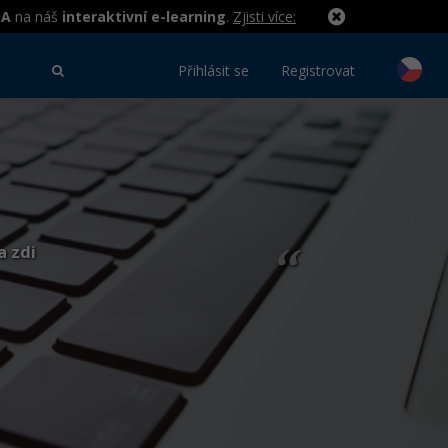
MA
na náš
interaktivní e-learning
.
Zjisti více:
Přihlásit se
Registrovat
a zdi
“