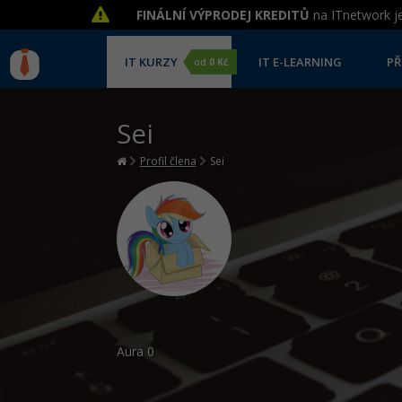
FINÁLNÍ VÝPRODEJ KREDITŮ
na ITnetwork je
IT KURZY
IT E-LEARNING
PŘ
od
0 Kč
Sei
Profil člena
Sei
Aura
0