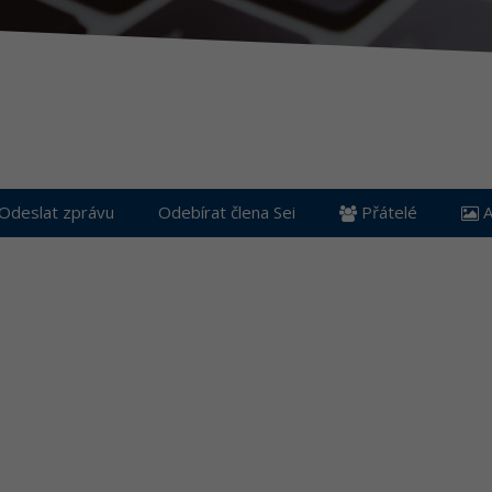
Odeslat zprávu
Odebírat člena Sei
Přátelé
A