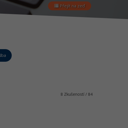
Přejít na zeď
lba
8 Zkušeností / 84