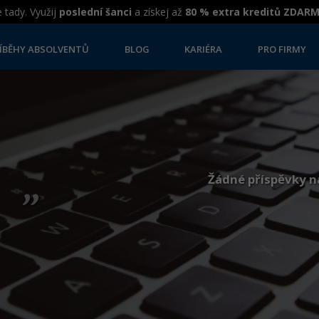
 tady. Využij
poslední šanci
a získej až
80 % extra kreditů ZDAR
ÍBĚHY ABSOLVENTŮ
BLOG
KARIÉRA
PRO FIRMY
„
Žádné příspěvky n