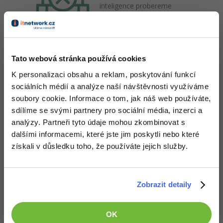
inteligence probereme
etické hranice AI a způsoby,
jak obejít omezení pro
nelegální nebo neetické
účely.
Tato webová stránka používá cookies
K personalizaci obsahu a reklam, poskytování funkcí
Zobrazit vše (466)
sociálních médií a analýze naší návštěvnosti využíváme
soubory cookie. Informace o tom, jak náš web používáte,
Ocenění
sdílíme se svými partnery pro sociální média, inzerci a
Natálie Růžičková zatím nezískala žádná ocenění.
analýzy. Partneři tyto údaje mohou zkombinovat s
dalšími informacemi, které jste jim poskytli nebo které
získali v důsledku toho, že používáte jejich služby.
Doplňující informace
Česká republika, Kraj Vysočina.
Vyhledat kolegy
Zobrazit detaily
Oblíbené IDE, Editor
OK
VS Code