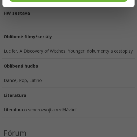
HW sestava
Oblíbené filmy/seriály
Lucifer, A Discovery of Witches, Younger, dokumenty a cestopisy
Oblíbená hudba
Dance, Pop, Latino
Literatura
Literatura o seberozvoji a vzdělávání
Fórum