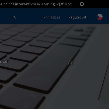
MA
na náš
interaktivní e-learning
.
Zjisti více:
Přihlásit se
Registrovat
a zdi
“