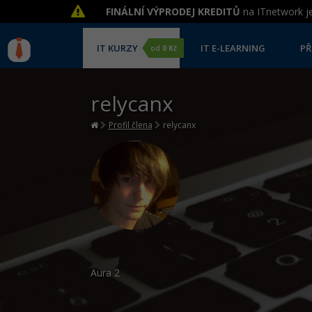
FINÁLNÍ VÝPRODEJ KREDITŮ
na ITnetwork je
IT KURZY
IT E-LEARNING
PŘ
od
0 Kč
relycanx
Profil člena
relycanx
Aura
2