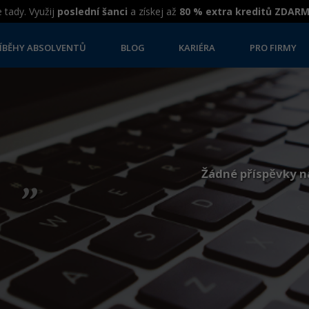
 tady. Využij
poslední šanci
a získej až
80 % extra kreditů ZDAR
ÍBĚHY ABSOLVENTŮ
BLOG
KARIÉRA
PRO FIRMY
„
Žádné příspěvky n