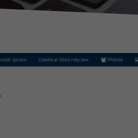
slat zprávu
Odebírat člena relycanx
Přátelé
h.