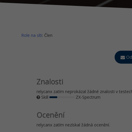
Role na síti
: Člen
Ode
Znalosti
relycanx zatím neprokázal žádné znalosti v testec
Skill
ZX-Spectrum
Ocenění
relycanx zatím nezískal žádná ocenění.