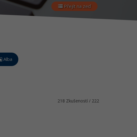
Přejít na zeď
Alba
218 Zkušeností / 222