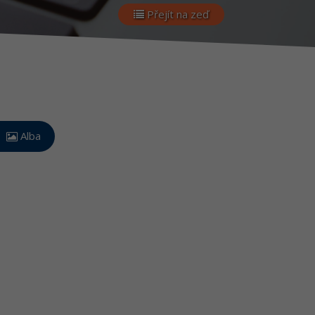
Přejít na zeď
Alba