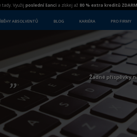
 tady. Využij
poslední šanci
a získej až
80 % extra kreditů ZDAR
ÍBĚHY ABSOLVENTŮ
BLOG
KARIÉRA
PRO FIRMY
„
Žádné příspěvky n