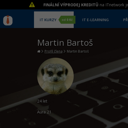
FINÁLNÍ VÝPRODEJ KREDITŮ
na ITnetwork je
IT KURZY
IT E-LEARNING
PŘ
od
0 Kč
Martin Bartoš
Profil člena
Martin Bartoš
24 let
Aura
21