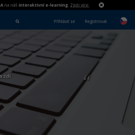
MA
na náš
interaktivní e-learning
.
Zjisti více:
Přihlásit se
Registrovat
a zdi
“