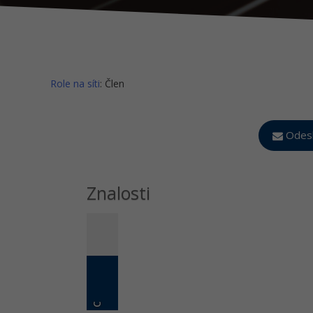
Role na síti
: Člen
Odesl
Znalosti
C