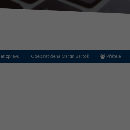
at zprávu
Odebírat člena Martin Bartoš
Přátelé