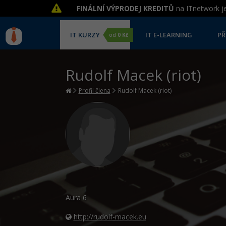
FINÁLNÍ VÝPRODEJ KREDITŮ
na ITnetwork je
IT KURZY
IT E-LEARNING
PŘ
od
0 Kč
Rudolf Macek (riot)
Profil člena
Rudolf Macek (riot)
Aura
6
http://rudolf-macek.eu