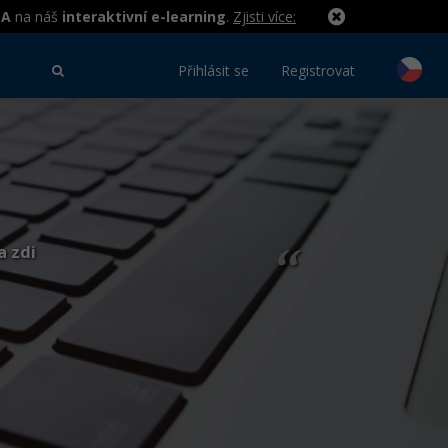
MA
na náš
interaktivní e-learning
.
Zjisti více:
Přihlásit se
Registrovat
a zdi
“