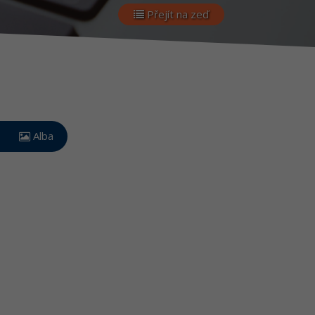
Přejít na zeď
Alba