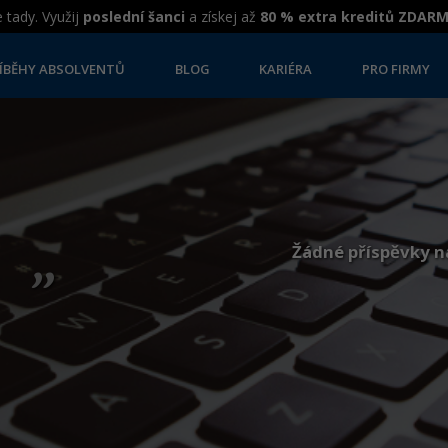
 tady. Využij
poslední šanci
a získej až
80 % extra kreditů ZDAR
ÍBĚHY ABSOLVENTŮ
BLOG
KARIÉRA
PRO FIRMY
„
Žádné příspěvky n