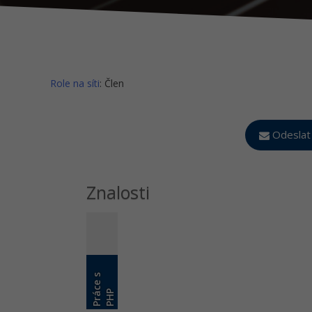
Role na síti
: Člen
Odeslat
Znalosti
P
r
á
c
e
s
P
H
P