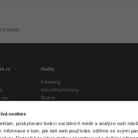
 0 řešení.
rk.cz
Služby
E-learning
tu
Rekvalifikační kurzy
 nás
Školení
Pro firmy
stému
ívá cookies
 podmínky
reklam, poskytování funkcí sociálních médií a analýze naší návš
 Informace o tom, jak náš web používáte, sdílíme se svými par