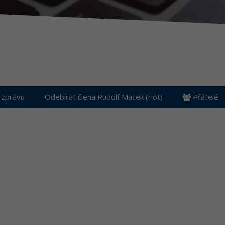
 zprávu
Odebírat člena Rudolf Macek (riot)
Přátelé