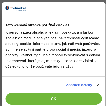
Skill
Mainframe
5230 Zkušeností / 9137
Ocenění
Tato webová stránka používá cookies
Eldan zatím nezískal žádná ocenění.
K personalizaci obsahu a reklam, poskytování funkcí
Doplňující informace
sociálních médií a analýze naší návštěvnosti využíváme
soubory cookie. Informace o tom, jak náš web používáte,
sdílíme se svými partnery pro sociální média, inzerci a
Česká republika.
Vyhledat kolegy
analýzy. Partneři tyto údaje mohou zkombinovat s dalšími
informacemi, které jste jim poskytli nebo které získali v
Oblíbené IDE, Editor
důsledku toho, že používáte jejich služby.
VS2010/15, Notepad++, HxD, IDA
HW sestava
Zobrazit detaily
FX6300 @ 5.3GHz, 990XA-UD3, GTX 650 2GB, HyperX Fury 16GB
OK
(@ 1.9GHz), 1TB HDD + 64GB SSD