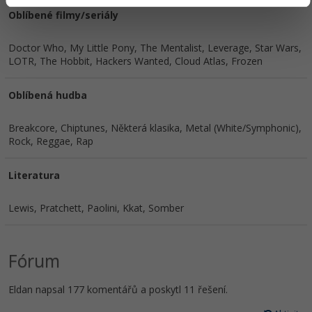
Oblíbené filmy/seriály
Doctor Who, My Little Pony, The Mentalist, Leverage, Star Wars,
LOTR, The Hobbit, Hackers Wanted, Cloud Atlas, Frozen
Oblíbená hudba
Breakcore, Chiptunes, Některá klasika, Metal (White/Symphonic),
Rock, Reggae, Rap
Literatura
Lewis, Pratchett, Paolini, Kkat, Somber
Fórum
Eldan napsal 177 komentářů a poskytl 11 řešení.