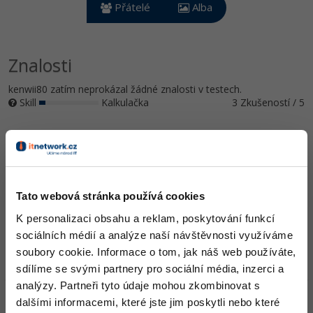
Video
Přátelé
Alba
-41%
Copywriter
Algoritmy
Time management
Ostatní
-10%
WordPress specialista
Znalosti
Umělá inteligence (AI)
Windows
Fórum
kenwii80 zatím neprokázal žádné znalosti v testech.
SEO specialista
Pro děti
Linux
Skill
Kalkulačka
3 Zkušeností / 5
Více
Sítě
Ocenění
Fórum
Kybernetická bezpečnost
kenwii80 zatím nezískal žádná ocenění.
Elektronický podpis
Tato webová stránka používá cookies
Doplňující informace
K personalizaci obsahu a reklam, poskytování funkcí
Fórum
sociálních médií a analýze naší návštěvnosti využíváme
Oblíbené IDE, Editor
soubory cookie. Informace o tom, jak náš web používáte,
sdílíme se svými partnery pro sociální média, inzerci a
analýzy. Partneři tyto údaje mohou zkombinovat s
HW sestava
dalšími informacemi, které jste jim poskytli nebo které