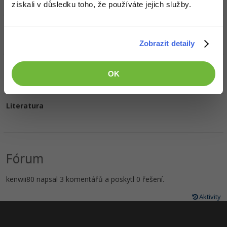
získali v důsledku toho, že používáte jejich služby.
Oblíbené filmy/seriály
Zobrazit detaily
Oblíbená hudba
OK
Literatura
Fórum
kenwii80 napsal 3 komentářů a poskytl 0 řešení.
Aktivity