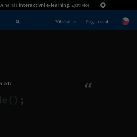
MA
na náš
interaktivní e-learning
.
Zjisti více:
Přihlásit se
Registrovat
a zdi
“