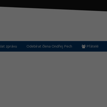
lat zprávu
Odebírat člena Ondřej Pech
Přátelé