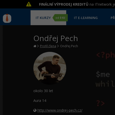
FINÁLNÍ VÝPRODEJ KREDITŮ
na ITnetwork je
IT KURZY
IT E-LEARNING
PŘ
od
0 Kč
Ondřej Pech
Profil člena
Ondřej Pech
okolo 30 let
Aura
14
http://www.ondrej-pech.cz/