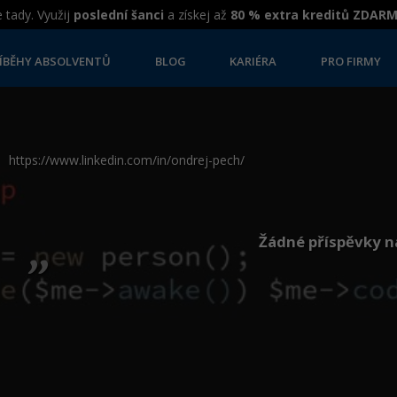
 tady. Využij
poslední šanci
a získej až
80 % extra kreditů ZDAR
ÍBĚHY ABSOLVENTŮ
BLOG
KARIÉRA
PRO FIRMY
https://www.linkedin.com/in/ondrej-pech/
„
Žádné příspěvky n