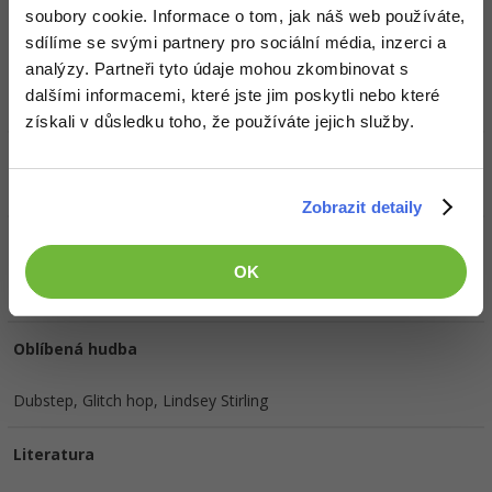
Doplňující informace
soubory cookie. Informace o tom, jak náš web používáte,
sdílíme se svými partnery pro sociální média, inzerci a
Oblíbené IDE, Editor
analýzy. Partneři tyto údaje mohou zkombinovat s
dalšími informacemi, které jste jim poskytli nebo které
Notepad ++
získali v důsledku toho, že používáte jejich služby.
HW sestava
Zobrazit detaily
Oblíbené filmy/seriály
OK
The social network, Transformers
Oblíbená hudba
Dubstep, Glitch hop, Lindsey Stirling
Literatura