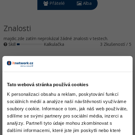
Video
Přátelé
Alba
-41%
Copywriter
Algoritmy
Time management
Ostatní
-10%
WordPress specialista
Znalosti
Umělá inteligence (AI)
Windows
Fórum
majdic.zde zatím neprokázal žádné znalosti v testech.
SEO specialista
Pro děti
Linux
Skill
Kalkulačka
3 Zkušeností / 5
Více
Sítě
Ocenění
Fórum
Kybernetická bezpečnost
majdic.zde zatím nezískal žádná ocenění.
Elektronický podpis
Tato webová stránka používá cookies
Doplňující informace
K personalizaci obsahu a reklam, poskytování funkcí
Fórum
sociálních médií a analýze naší návštěvnosti využíváme
Oblíbené IDE, Editor
soubory cookie. Informace o tom, jak náš web používáte,
sdílíme se svými partnery pro sociální média, inzerci a
analýzy. Partneři tyto údaje mohou zkombinovat s
HW sestava
dalšími informacemi, které jste jim poskytli nebo které