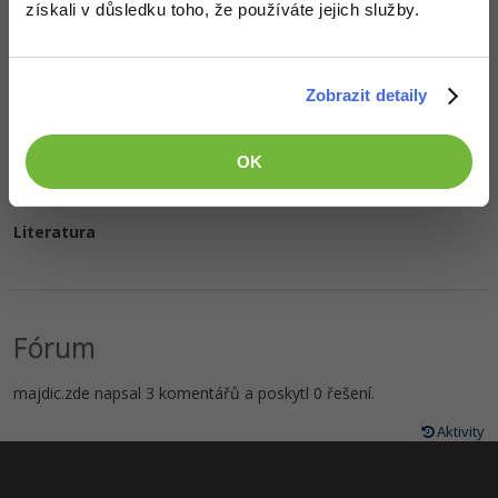
získali v důsledku toho, že používáte jejich služby.
Oblíbené filmy/seriály
Zobrazit detaily
Oblíbená hudba
OK
Literatura
Fórum
majdic.zde napsal 3 komentářů a poskytl 0 řešení.
Aktivity