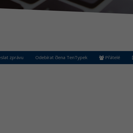
slat zprávu
Odebírat člena TenTypek
Přátelé