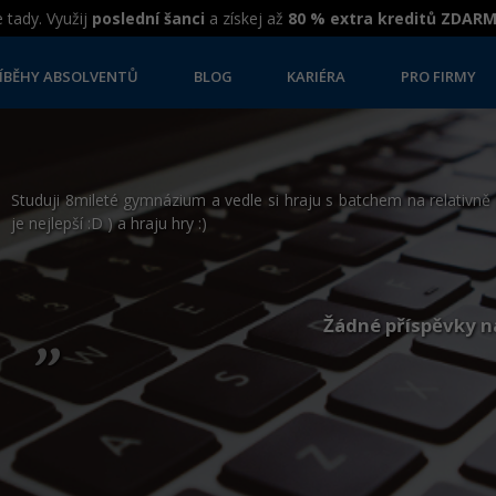
 tady. Využij
poslední šanci
a získej až
80 % extra kreditů ZDAR
ÍBĚHY ABSOLVENTŮ
BLOG
KARIÉRA
PRO FIRMY
Studuji 8mileté gymnázium a vedle si hraju s batchem na relativně 
je nejlepší :D ) a hraju hry :)
„
Žádné příspěvky n