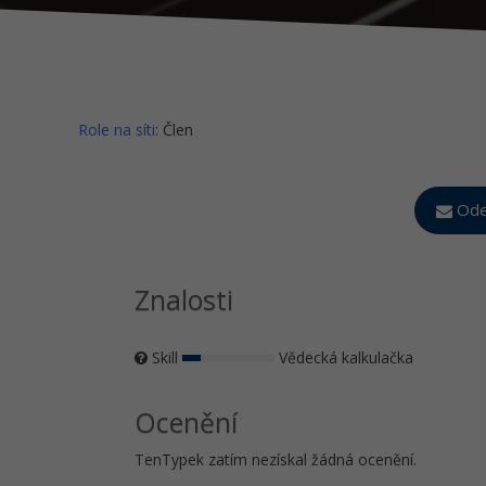
Role na síti
: Člen
Ode
Znalosti
Skill
Vědecká kalkulačka
Ocenění
TenTypek zatím nezískal žádná ocenění.