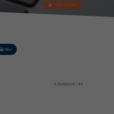
Přejít na zeď
Alba
5 Zkušeností / 84