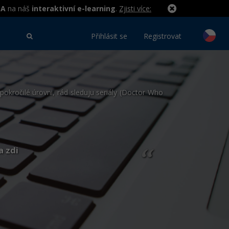
MA
na náš
interaktivní e-learning
.
Zjisti více:
Přihlásit se
Registrovat
pokročilé úrovni, rád sleduju seriály (Doctor Who
a zdi
“