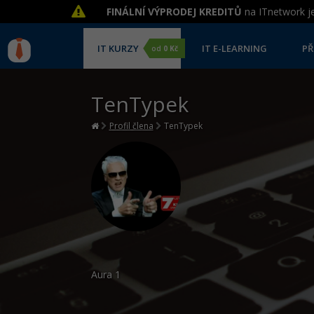
FINÁLNÍ VÝPRODEJ KREDITŮ
na ITnetwork je
IT KURZY
IT E-LEARNING
PŘ
od
0 Kč
TenTypek
Profil člena
TenTypek
Aura
1