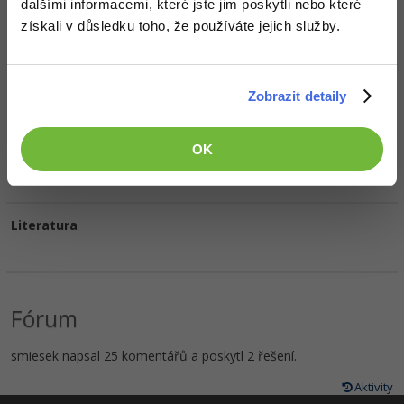
dalšími informacemi, které jste jim poskytli nebo které
HW sestava
získali v důsledku toho, že používáte jejich služby.
Oblíbené filmy/seriály
Zobrazit detaily
OK
Oblíbená hudba
Literatura
Fórum
smiesek napsal 25 komentářů a poskytl 2 řešení.
Aktivity