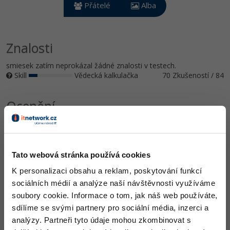
Video
Přátelé
Alba
-41%
Copywriter
Algoritmy
Time management
Ostatní
-10%
WordPress specialista
Znalosti
Umělá inteligence (AI)
Windows
Fórum
smiesek zatím neprokázal žádné znalosti v testech.
SEO specialista
Pro děti
Linux
Skill
Vědecká kalkulačka
70 Zkušeností / 84
Více
Sítě
Ocenění
Fórum
Kybernetická bezpečnost
smiesek zatím nezískal žádná ocenění.
Elektronický podpis
Doplňující informace
Tato webová stránka používá cookies
Fórum
K personalizaci obsahu a reklam, poskytování funkcí
Česká republika, Hlavní město Praha.
Vyhledat kolegy
sociálních médií a analýze naší návštěvnosti využíváme
soubory cookie. Informace o tom, jak náš web používáte,
Oblíbené IDE, Editor
sdílíme se svými partnery pro sociální média, inzerci a
analýzy. Partneři tyto údaje mohou zkombinovat s