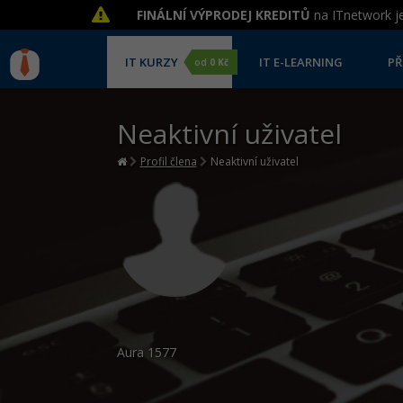
FINÁLNÍ VÝPRODEJ KREDITŮ
na ITnetwork je
IT KURZY
IT E-LEARNING
PŘ
od
0 Kč
Neaktivní uživatel
Profil člena
Neaktivní uživatel
Aura
1577