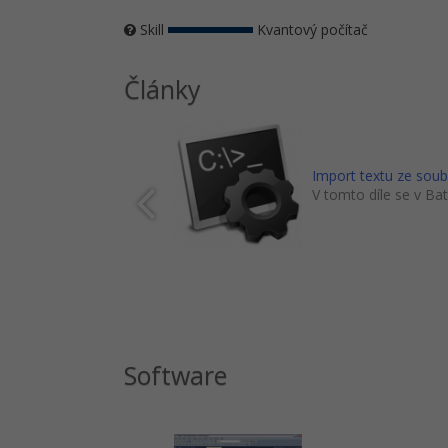
Skill
Kvantový počítač
Články
Import textu ze sou
V tomto díle se v Ba
Software