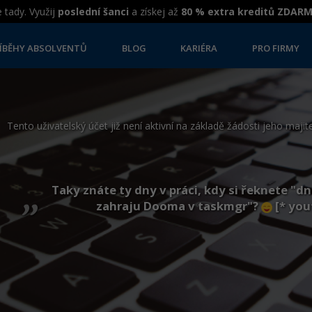
 tady. Využij
poslední šanci
a získej až
80 % extra kreditů ZDAR
ÍBĚHY ABSOLVENTŮ
BLOG
KARIÉRA
PRO FIRMY
Tento uživatelský účet již není aktivní na základě žádosti jeho majite
„
Taky znáte ty dny v práci, kdy si řeknete "d
zahraju Dooma v taskmgr"?
[* yo