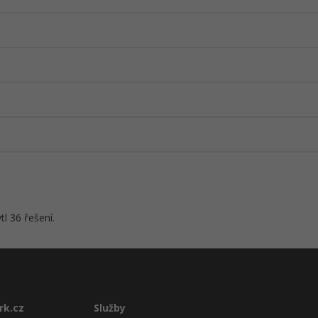
l 36 řešení.
rk.cz
Služby