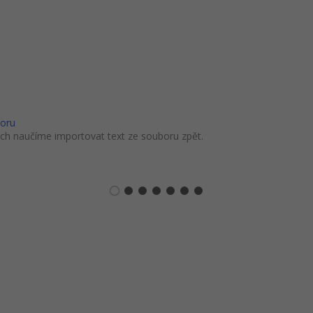
boru
tch naučíme importovat text ze souboru zpět.