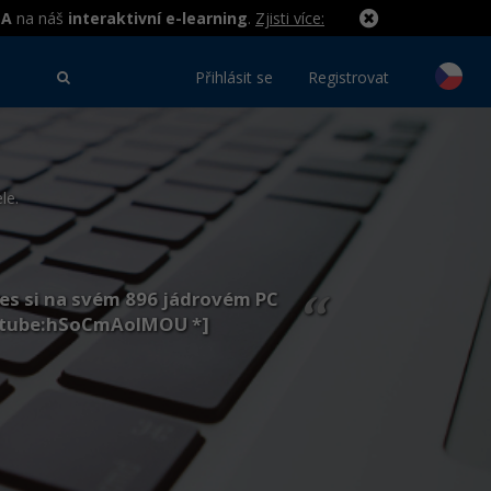
MA
na náš
interaktivní e-learning
.
Zjisti více:
Přihlásit se
Registrovat
le.
nes si na svém 896 jádrovém PC
“
utube:hSoCmAoIMOU *]