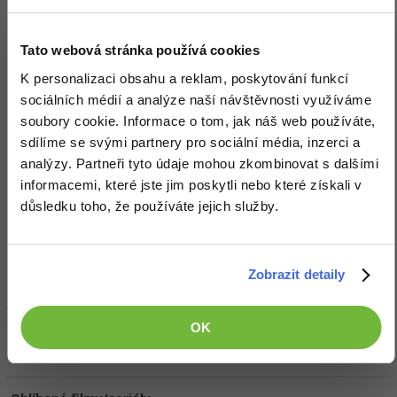
Zobrazit vše (1)
Tato webová stránka používá cookies
Ocenění
K personalizaci obsahu a reklam, poskytování funkcí
sociálních médií a analýze naší návštěvnosti využíváme
soubory cookie. Informace o tom, jak náš web používáte,
sdílíme se svými partnery pro sociální média, inzerci a
Doplňující informace
analýzy. Partneři tyto údaje mohou zkombinovat s dalšími
informacemi, které jste jim poskytli nebo které získali v
Česká republika.
Vyhledat kolegy
důsledku toho, že používáte jejich služby.
Oblíbené IDE, Editor
Zobrazit detaily
NetBeans
OK
HW sestava