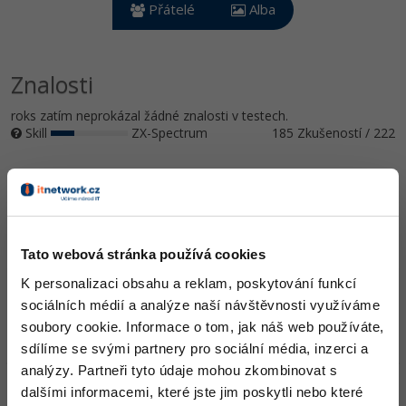
Video
Přátelé
Alba
-41%
Copywriter
Algoritmy
Time management
Ostatní
-10%
WordPress specialista
Znalosti
Umělá inteligence (AI)
Windows
Fórum
roks zatím neprokázal žádné znalosti v testech.
SEO specialista
Pro děti
Linux
Skill
ZX-Spectrum
185 Zkušeností / 222
Více
Sítě
Ocenění
Fórum
Kybernetická bezpečnost
roks zatím nezískal žádná ocenění.
Elektronický podpis
Tato webová stránka používá cookies
Doplňující informace
K personalizaci obsahu a reklam, poskytování funkcí
Fórum
sociálních médií a analýze naší návštěvnosti využíváme
Oblíbené IDE, Editor
soubory cookie. Informace o tom, jak náš web používáte,
sdílíme se svými partnery pro sociální média, inzerci a
analýzy. Partneři tyto údaje mohou zkombinovat s
HW sestava
dalšími informacemi, které jste jim poskytli nebo které