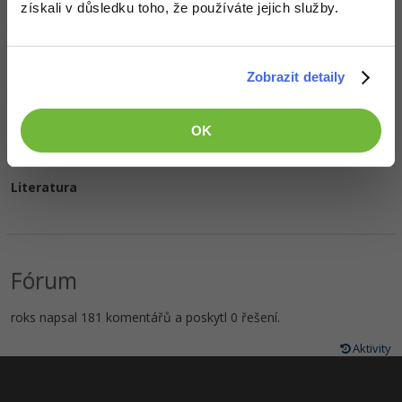
získali v důsledku toho, že používáte jejich služby.
Oblíbené filmy/seriály
Zobrazit detaily
Oblíbená hudba
OK
Literatura
Fórum
roks napsal 181 komentářů a poskytl 0 řešení.
Aktivity