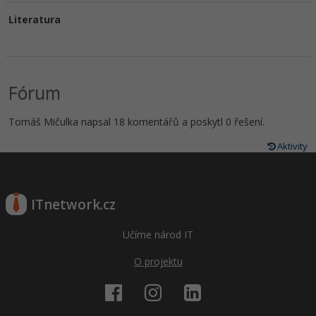
Literatura
Fórum
Tomáš Mičulka napsal 18 komentářů a poskytl 0 řešení.
Aktivity
ITnetwork.cz
Učíme národ IT
O projektu