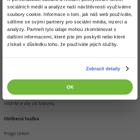
Doplňující informace
sociálních médií a analýze naší návštěvnosti využíváme
Česká republika, Olomoucký kraj, Olomouc, Olomouc.
Vyhledat
soubory cookie. Informace o tom, jak náš web používáte,
kolegy
sdílíme se svými partnery pro sociální média, inzerci a
analýzy. Partneři tyto údaje mohou zkombinovat s
Oblíbené IDE, Editor
dalšími informacemi, které jste jim poskytli nebo které
získali v důsledku toho, že používáte jejich služby.
PhpStorm
HW sestava
Zobrazit detaily
OK
Oblíbené filmy/seriály
HIMYM a vše od Marvelu
Oblíbená hudba
Prago Union