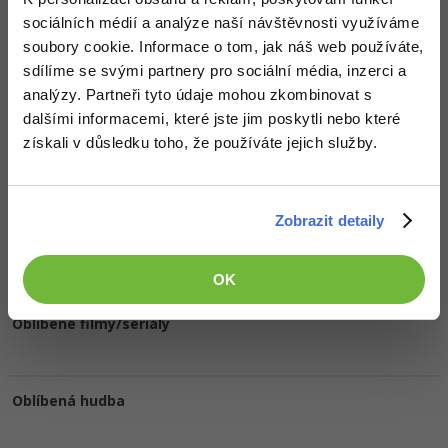
Ocenění
sociálních médií a analýze naší návštěvnosti využíváme
Irimitenkan zatím nezískal žádná ocenění.
soubory cookie. Informace o tom, jak náš web používáte,
sdílíme se svými partnery pro sociální média, inzerci a
Doplňující informace
analýzy. Partneři tyto údaje mohou zkombinovat s
dalšími informacemi, které jste jim poskytli nebo které
získali v důsledku toho, že používáte jejich služby.
Oblíbené IDE, Editor
Visual Studio
Zobrazit detaily
HW sestava
OK
Oblíbené filmy/seriály
Oblíbená hudba