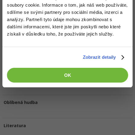
Doplňující informace
soubory cookie. Informace o tom, jak náš web používáte,
sdílíme se svými partnery pro sociální média, inzerci a
Česká republika, Jihomoravský kraj.
Vyhledat kolegy
analýzy. Partneři tyto údaje mohou zkombinovat s
dalšími informacemi, které jste jim poskytli nebo které
Oblíbené IDE, Editor
získali v důsledku toho, že používáte jejich služby.
VS 2015, PyCharm, Notepad++
HW sestava
Zobrazit detaily
OK
Oblíbené filmy/seriály
Oblíbená hudba
Literatura