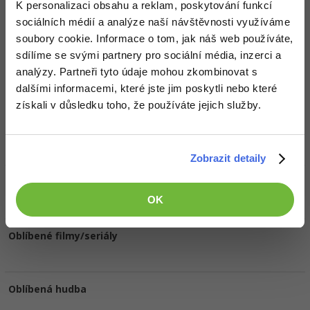
K personalizaci obsahu a reklam, poskytování funkcí
sociálních médií a analýze naší návštěvnosti využíváme
Ocenění
soubory cookie. Informace o tom, jak náš web používáte,
bildo zatím nezískal žádná ocenění.
sdílíme se svými partnery pro sociální média, inzerci a
analýzy. Partneři tyto údaje mohou zkombinovat s
dalšími informacemi, které jste jim poskytli nebo které
Doplňující informace
získali v důsledku toho, že používáte jejich služby.
Oblíbené IDE, Editor
Zobrazit detaily
HW sestava
OK
Oblíbené filmy/seriály
Oblíbená hudba