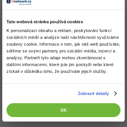
Zobrazit vše (1)
Tato webová stránka používá cookies
Ocenění
K personalizaci obsahu a reklam, poskytování funkcí
sociálních médií a analýze naší návštěvnosti využíváme
David Strnad zatím nezískal žádná ocenění.
soubory cookie. Informace o tom, jak náš web používáte,
sdílíme se svými partnery pro sociální média, inzerci a
Doplňující informace
analýzy. Partneři tyto údaje mohou zkombinovat s
dalšími informacemi, které jste jim poskytli nebo které
Česká republika, Jihočeský kraj, Strakonice, Strakonice.
Vyhledat
získali v důsledku toho, že používáte jejich služby.
kolegy
Oblíbené IDE, Editor
Zobrazit detaily
Visual studio
OK
HW sestava