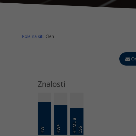
Role na síti
: Člen
Od
Znalosti
H
T
M
L
a
C
S
HW+
S
HW