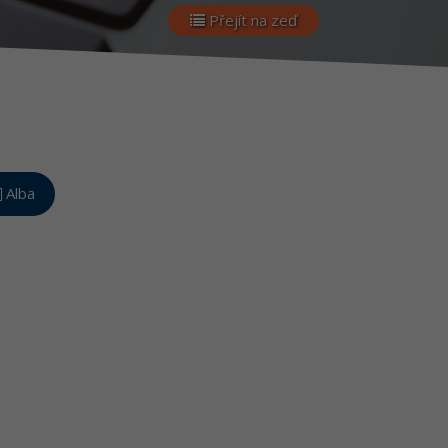
Přejít na zeď
Alba