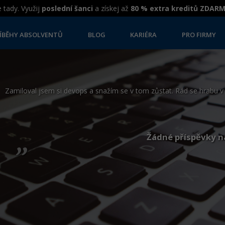
 tady. Využij
poslední šanci
a získej až
80 % extra kreditů ZDAR
ÍBĚHY ABSOLVENTŮ
BLOG
KARIÉRA
PRO FIRMY
Zamiloval jsem si devops a snažím se v tom zůstat. Rád se hrabu v 
„
Žádné příspěvky n