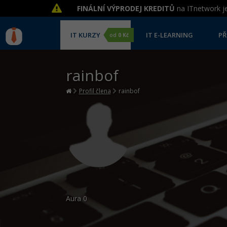
FINÁLNÍ VÝPRODEJ KREDITŮ
na ITnetwork je
IT KURZY
IT E-LEARNING
PŘ
od
0 Kč
rainbof
Profil člena
rainbof
Aura
0