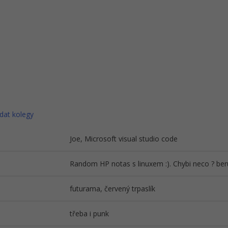
dat kolegy
Joe, Microsoft visual studio code
Random HP notas s linuxem :). Chybi neco ? beru
futurama, červený trpaslík
třeba i punk