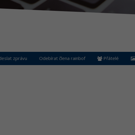
eslat zprávu
Odebírat člena rainbof
Přátelé