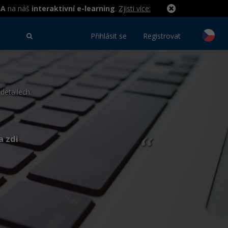
MA
na náš
interaktivní e-learning
.
Zjisti více:
Přihlásit se
Registrovat
detailech.
a zdi
“