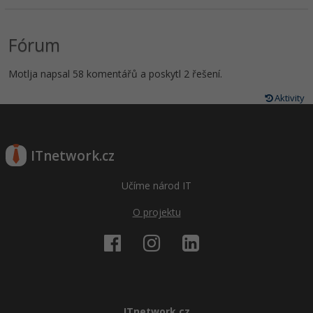
Fórum
Motlja napsal 58 komentářů a poskytl 2 řešení.
Aktivity
ITnetwork.cz
Učíme národ IT
O projektu
ITnetwork.cz