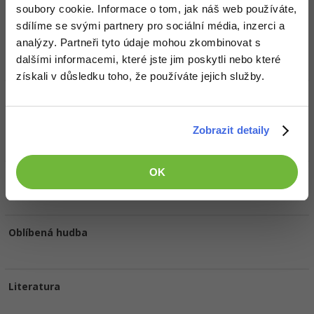
soubory cookie. Informace o tom, jak náš web používáte,
sdílíme se svými partnery pro sociální média, inzerci a
Oblíbené IDE, Editor
analýzy. Partneři tyto údaje mohou zkombinovat s
dalšími informacemi, které jste jim poskytli nebo které
Eclipse, Brackets, Visual Studio, PSP Pad
získali v důsledku toho, že používáte jejich služby.
HW sestava
i7 Haswell, 8GB RAM, Intel HD4400; i5 Sandy Bridge, 6GB RAM,
Zobrazit detaily
nVidia 330M 1GB
OK
Oblíbené filmy/seriály
Oblíbená hudba
Literatura