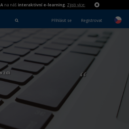
MA
na náš
interaktivní e-learning
.
Zjisti více:
Přihlásit se
Registrovat
a zdi
“