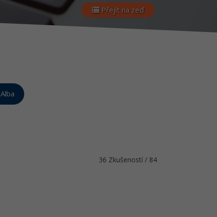
Přejít na zeď
Alba
36 Zkušeností / 84