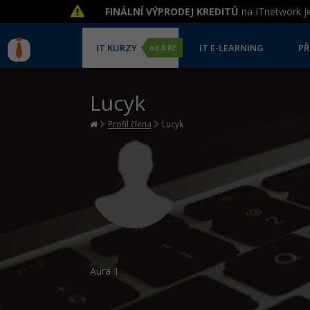
FINÁLNÍ VÝPRODEJ KREDITŮ
na ITnetwork je
IT KURZY
IT E-LEARNING
PŘ
od
0 Kč
Lucyk
Profil člena
Lucyk
Aura
1