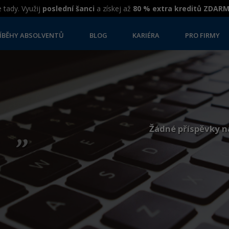
 tady. Využij
poslední šanci
a získej až
80 % extra kreditů ZDAR
ÍBĚHY ABSOLVENTŮ
BLOG
KARIÉRA
PRO FIRMY
„
Žádné příspěvky n