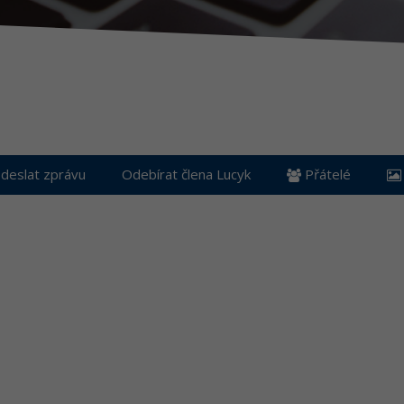
deslat zprávu
Odebírat člena Lucyk
Přátelé