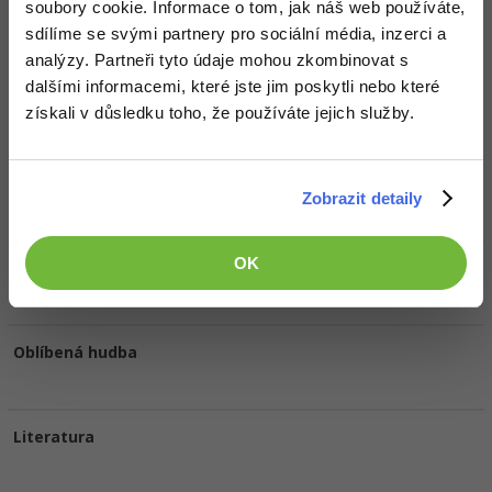
Doplňující informace
soubory cookie. Informace o tom, jak náš web používáte,
sdílíme se svými partnery pro sociální média, inzerci a
Česká republika, Hlavní město Praha, Praha.
Vyhledat kolegy
analýzy. Partneři tyto údaje mohou zkombinovat s
dalšími informacemi, které jste jim poskytli nebo které
Oblíbené IDE, Editor
získali v důsledku toho, že používáte jejich služby.
HW sestava
Zobrazit detaily
OK
Oblíbené filmy/seriály
Oblíbená hudba
Literatura