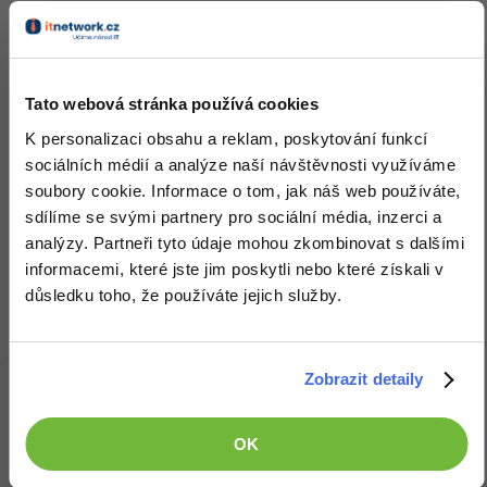
Skill
Core i7 extreme
3670 Zkušeností / 5178
Ocenění
Tato webová stránka používá cookies
vajkuba1234 zatím nezískal žádná ocenění.
K personalizaci obsahu a reklam, poskytování funkcí
sociálních médií a analýze naší návštěvnosti využíváme
Doplňující informace
soubory cookie. Informace o tom, jak náš web používáte,
sdílíme se svými partnery pro sociální média, inzerci a
Česká republika, Ostrava.
Vyhledat kolegy
analýzy. Partneři tyto údaje mohou zkombinovat s dalšími
informacemi, které jste jim poskytli nebo které získali v
Oblíbené IDE, Editor
důsledku toho, že používáte jejich služby.
MS Visual Studio
Zobrazit detaily
HW sestava
Intel i5 4690, ASUS H97-PRO, Corsair 16 GB DDR3 CL9(4x4 kit),
OK
SSD Crucial MX200 250GB, MSI GeForce RTX 2070 Armor, EIZO
FS 2434