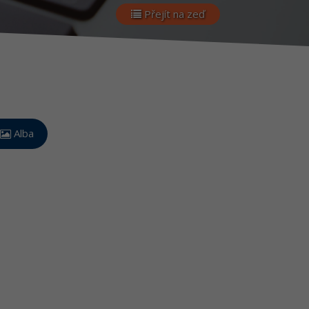
Přejít na zeď
Alba