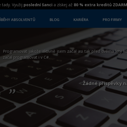
 tady. Využij
poslední šanci
a získej až
80 % extra kreditů ZDAR
ÍBĚHY ABSOLVENTŮ
BLOG
KARIÉRA
PRO FIRMY
Programovat jakože aktivně jsem začal asi tak před dvěma lety 
začal programovat i v C#.
„
Žádné příspěvky n