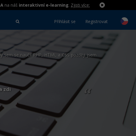
MA
na náš
interaktivní e-learning
.
Zjisti více:
Přihlásit se
Registrovat
kdy sem se naučil PHP, HTML a CSS později jsem
a zdi
“