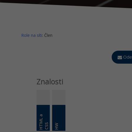
Role na síti
: Člen
Odes
Znalosti
H
T
M
L
a
C
S
S
HW