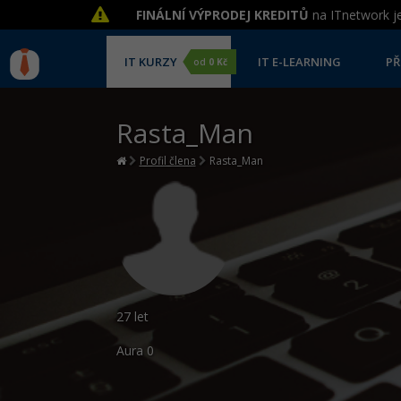
FINÁLNÍ VÝPRODEJ KREDITŮ
na ITnetwork je
IT KURZY
IT E-LEARNING
PŘ
od
0 Kč
Rasta_Man
Profil člena
Rasta_Man
27 let
Aura
0