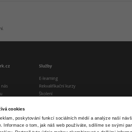
í.
rk.cz
Služby
E-learning
 nás
Rekvalifikační kurzy
tu
Školení
Pro firmy
stému
ívá cookies
 podmínky
reklam, poskytování funkcí sociálních médií a analýze naší návš
 Informace o tom, jak náš web používáte, sdílíme se svými par