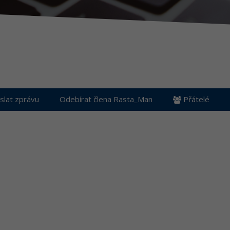
lat zprávu
Odebírat člena Rasta_Man
Přátelé