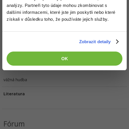
analýzy. Partneři tyto údaje mohou zkombinovat s
HW sestava
dalšími informacemi, které jste jim poskytli nebo které
získali v důsledku toho, že používáte jejich služby.
ledacos na čem běží to co potřebuju
Oblíbené filmy/seriály
Zobrazit detaily
Terminator
OK
Oblíbená hudba
vážná hudba
Literatura
Fórum