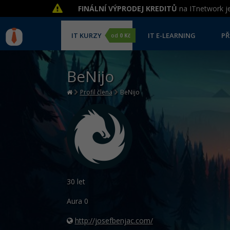
FINÁLNÍ VÝPRODEJ KREDITŮ
na ITnetwork je
IT KURZY
IT E-LEARNING
PŘ
od
0 Kč
BeNijo
Profil člena
BeNijo
30 let
Aura
0
http://josefbenjac.com/