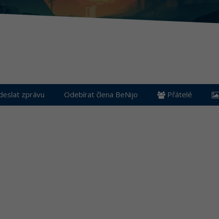
eslat zprávu
Odebírat člena BeNijo
Přátelé