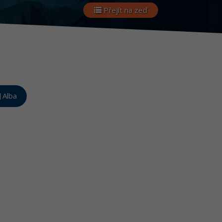
Přejít na zeď
Alba