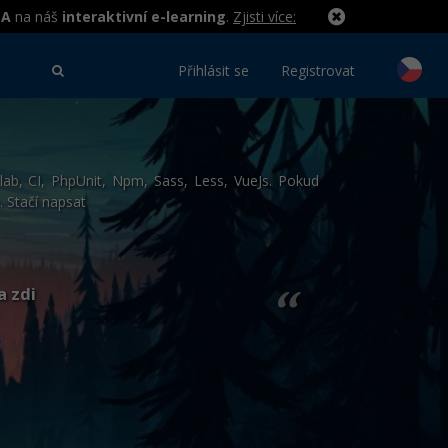
MA
na náš
interaktivní e-learning
.
Zjisti více:
Přihlásit se
Registrovat
lab, CI, PhpUnit, Npm, Sass, Less, VueJs. Pokud
 Stačí napsat
a zdi
“