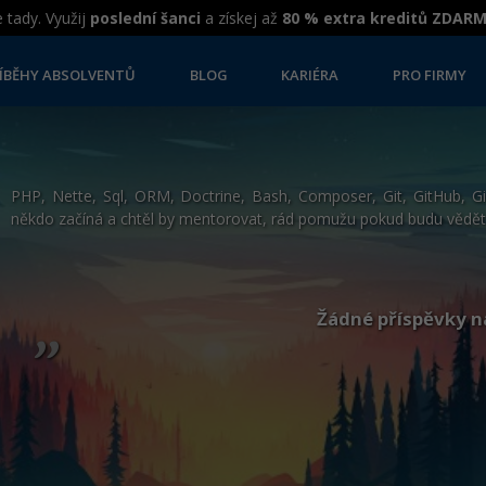
 tady. Využij
poslední šanci
a získej až
80 % extra kreditů ZDAR
ÍBĚHY ABSOLVENTŮ
BLOG
KARIÉRA
PRO FIRMY
PHP, Nette, Sql, ORM, Doctrine, Bash, Composer, Git, GitHub, Gi
někdo začíná a chtěl by mentorovat, rád pomužu pokud budu vědět.
„
Žádné příspěvky n