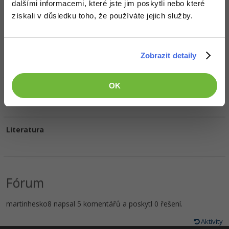
dalšími informacemi, které jste jim poskytli nebo které
HW sestava
získali v důsledku toho, že používáte jejich služby.
Oblíbené filmy/seriály
Zobrazit detaily
OK
Oblíbená hudba
Literatura
Fórum
martinhesko8 napsal 5 komentářů a poskytl 0 řešení.
Aktivity