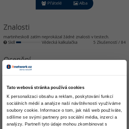
Video
Přátelé
Alba
-41%
Copywriter
Algoritmy
Time management
Ostatní
-10%
WordPress specialista
Znalosti
Umělá inteligence (AI)
Windows
Fórum
martinhesko8 zatím neprokázal žádné znalosti v testech.
SEO specialista
Pro děti
Linux
Skill
Vědecká kalkulačka
5 Zkušeností / 84
Více
Sítě
Ocenění
Fórum
Kybernetická bezpečnost
Elektronický podpis
Tato webová stránka používá cookies
Fórum
K personalizaci obsahu a reklam, poskytování funkcí
Doplňující informace
sociálních médií a analýze naší návštěvnosti využíváme
soubory cookie. Informace o tom, jak náš web používáte,
Oblíbené IDE, Editor
sdílíme se svými partnery pro sociální média, inzerci a
analýzy. Partneři tyto údaje mohou zkombinovat s