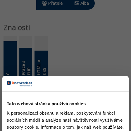
Video
Přátelé
Alba
-41%
Copywriter
Algoritmy
Time management
Ostatní
-10%
WordPress specialista
Znalosti
Umělá inteligence (AI)
Windows
Fórum
SEO specialista
Pro děti
Linux
Více
Sítě
H
T
M
L
a
C
S
P
r
á
c
e
s
P
H
Fórum
Kybernetická bezpečnost
P
S
C
Elektronický podpis
Skill
286/16MHz
456 Zkušeností / 463
Fórum
Ocenění
Tato webová stránka používá cookies
K personalizaci obsahu a reklam, poskytování funkcí
smaley zatím nezískal žádná ocenění.
sociálních médií a analýze naší návštěvnosti využíváme
soubory cookie. Informace o tom, jak náš web používáte,