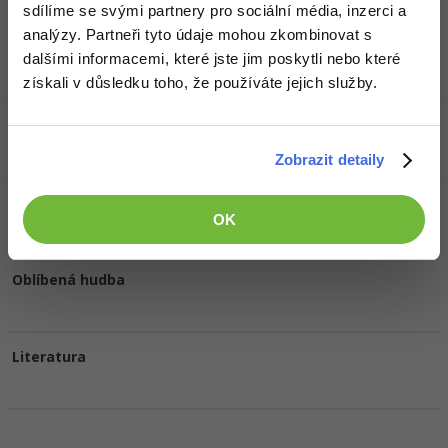
Doplňující informace
sdílíme se svými partnery pro sociální média, inzerci a
analýzy. Partneři tyto údaje mohou zkombinovat s
Oblíbené IDE, Editor
dalšími informacemi, které jste jim poskytli nebo které
získali v důsledku toho, že používáte jejich služby.
HW sestava
Zobrazit detaily
Oblíbené filmy/seriály
OK
Oblíbená hudba
Literatura