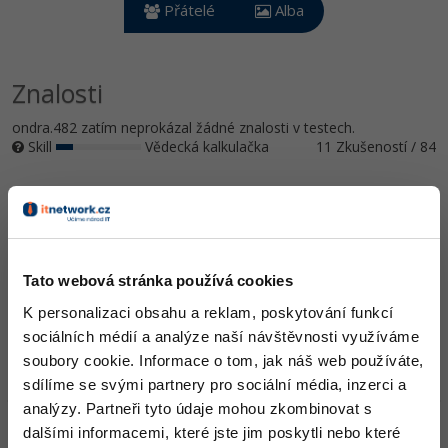
Video
Přátelé
Alba
-41%
Copywriter
Algoritmy
Time management
Ostatní
-10%
WordPress specialista
Znalosti
Umělá inteligence (AI)
Windows
Fórum
ondra.482 zatím neprokázal žádné znalosti v testech.
SEO specialista
Pro děti
Linux
Skill
Vědecká kalkulačka
11 Zkušeností / 84
Více
Sítě
Ocenění
Fórum
Kybernetická bezpečnost
ondra.482 zatím nezískal žádná ocenění.
Elektronický podpis
Tato webová stránka používá cookies
Doplňující informace
K personalizaci obsahu a reklam, poskytování funkcí
Fórum
sociálních médií a analýze naší návštěvnosti využíváme
Oblíbené IDE, Editor
soubory cookie. Informace o tom, jak náš web používáte,
sdílíme se svými partnery pro sociální média, inzerci a
analýzy. Partneři tyto údaje mohou zkombinovat s
HW sestava
dalšími informacemi, které jste jim poskytli nebo které