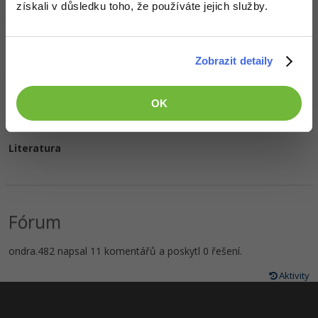
získali v důsledku toho, že používáte jejich služby.
Oblíbené filmy/seriály
Zobrazit detaily
Oblíbená hudba
OK
Literatura
Fórum
ondra.482 napsal 11 komentářů a poskytl 0 řešení.
Aktivity