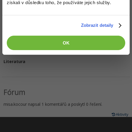
získali v důsledku toho, že používáte jejich služby.
Oblíbené filmy/seriály
Zobrazit detaily
Oblíbená hudba
OK
Literatura
Fórum
misa.kocour napsal 1 komentářů a poskytl 0 řešení.
Aktivity