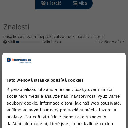
Video
Přátelé
Alba
-41%
Copywriter
Algoritmy
Time management
Ostatní
-10%
WordPress specialista
Znalosti
Umělá inteligence (AI)
Windows
Fórum
misa.kocour zatím neprokázal žádné znalosti v testech.
SEO specialista
Pro děti
Linux
Skill
Kalkulačka
1 Zkušeností / 5
Více
Sítě
Ocenění
Fórum
Kybernetická bezpečnost
misa.kocour zatím nezískal žádná ocenění.
Elektronický podpis
Tato webová stránka používá cookies
Doplňující informace
K personalizaci obsahu a reklam, poskytování funkcí
Fórum
sociálních médií a analýze naší návštěvnosti využíváme
Oblíbené IDE, Editor
soubory cookie. Informace o tom, jak náš web používáte,
sdílíme se svými partnery pro sociální média, inzerci a
analýzy. Partneři tyto údaje mohou zkombinovat s
HW sestava
dalšími informacemi, které jste jim poskytli nebo které