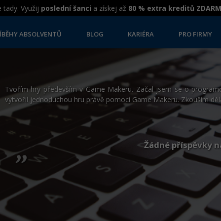
 tady. Využij
poslední šanci
a získej až
80 % extra kreditů ZDAR
ÍBĚHY ABSOLVENTŮ
BLOG
KARIÉRA
PRO FIRMY
Tvořím hry především v Game Makeru. Začal jsem se o programo
vytvořil jednoduchou hru právě pomocí Game Makeru. Zkouším děla
„
Žádné příspěvky n