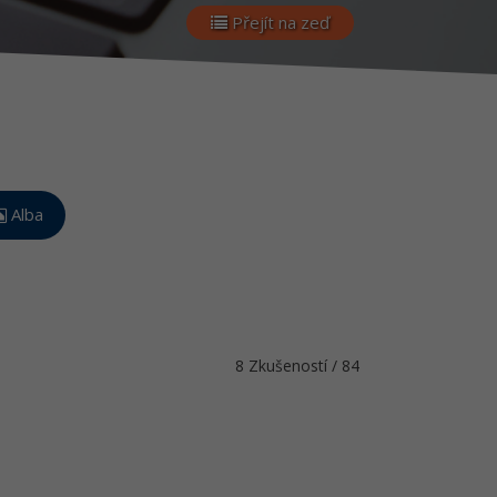
Přejít na zeď
Alba
8 Zkušeností / 84