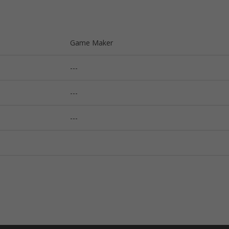
Game Maker
---
---
---