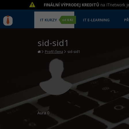
FINÁLNÍ VÝPRODEJ KREDITŮ
na ITnetwork je
IT KURZY
IT E-LEARNING
PŘ
od
0 Kč
sid-sid1
Profil člena
sid-sid1
Aura
0