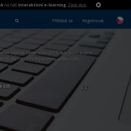
MA
na náš
interaktivní e-learning
.
Zjisti více:
Přihlásit se
Registrovat
vání zajímat okolo roku 2010, kdy jsem poprvé
t 2D ale i 3D FPS hry pomocí jazyku GML.
a zdi
“