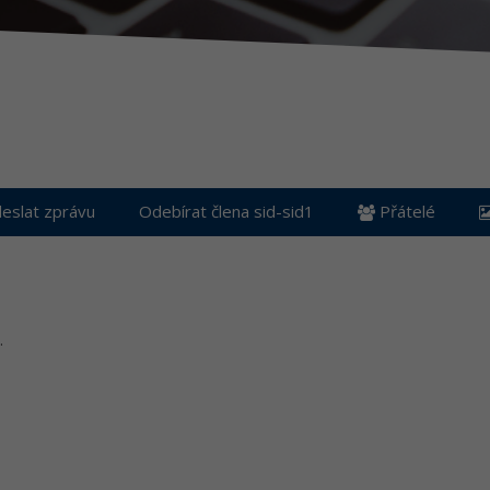
eslat zprávu
Odebírat člena sid-sid1
Přátelé
.