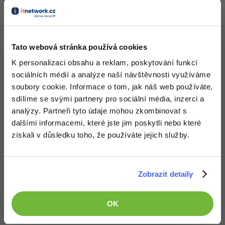
Hra tanky pro 2 a více hráčů,
kde střílíte po nepřátelích
různou municí, ničíte terén a
vylepšujete své tanky. Hra
do soutěže devbookátor v
Tato webová stránka používá cookies
jazyce Petr.
K personalizaci obsahu a reklam, poskytování funkcí
sociálních médií a analýze naší návštěvnosti využíváme
soubory cookie. Informace o tom, jak náš web používáte,
Zobrazit vše (1)
sdílíme se svými partnery pro sociální média, inzerci a
analýzy. Partneři tyto údaje mohou zkombinovat s
Ocenění
dalšími informacemi, které jste jim poskytli nebo které
získali v důsledku toho, že používáte jejich služby.
Zobrazit detaily
Doplňující informace
OK
Oblíbené IDE, Editor