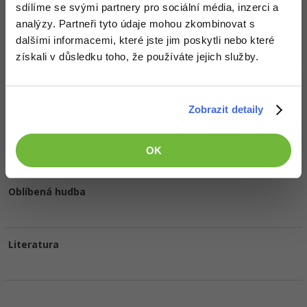
Doplňující informace
sdílíme se svými partnery pro sociální média, inzerci a
analýzy. Partneři tyto údaje mohou zkombinovat s
Oblíbené IDE, Editor
dalšími informacemi, které jste jim poskytli nebo které
získali v důsledku toho, že používáte jejich služby.
HW sestava
Zobrazit detaily
Oblíbené filmy/seriály
OK
Oblíbená hudba
Literatura