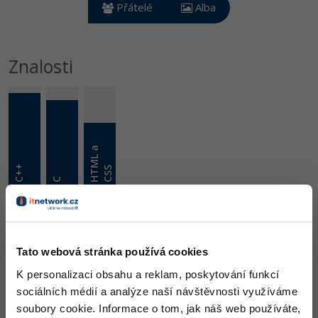
Video
Přátelé
Alba
-41%
Copywriter
Algoritmy
Time management
Ostatní
-10%
WordPress specialista
Znalosti
Umělá inteligence (AI)
Windows
Fórum
SEO specialista
Pro děti
Linux
Více
Sítě
H
T
M
L
a
C
S
Fórum
Kybernetická bezpečnost
C++
S
C
Elektronický podpis
Skill
486 DX
828 Zkušeností / 885
Fórum
Ocenění
Tato webová stránka používá cookies
K personalizaci obsahu a reklam, poskytování funkcí
Ženda zatím nezískal žádná ocenění.
sociálních médií a analýze naší návštěvnosti využíváme
soubory cookie. Informace o tom, jak náš web používáte,