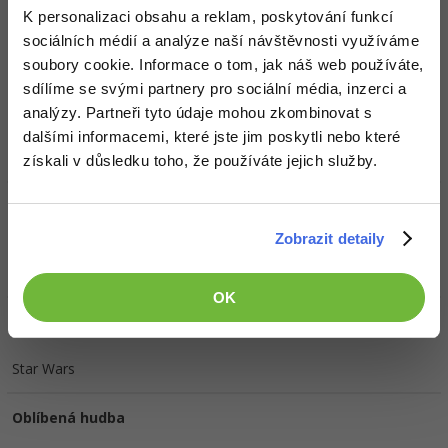
Doplňující informace
K personalizaci obsahu a reklam, poskytování funkcí
Slovenská republika, Prešovský, Kežmarok, Matiašovce.
sociálních médií a analýze naší návštěvnosti využíváme
Vyhledat
kolegy
soubory cookie. Informace o tom, jak náš web používáte,
sdílíme se svými partnery pro sociální média, inzerci a
Oblíbené IDE, Editor
analýzy. Partneři tyto údaje mohou zkombinovat s
dalšími informacemi, které jste jim poskytli nebo které
NetBeans/Visual Studio/Android Studio
získali v důsledku toho, že používáte jejich služby.
HW sestava
Zobrazit detaily
ASUS ROG GL552VX-CN117T/Intel Core i5 6300HQ
Skylake/GeForce GTX 950M 4GB GDDR5/DDR4 8GB RAM
OK
Oblíbené filmy/seriály
Star Wars
Oblíbená hudba