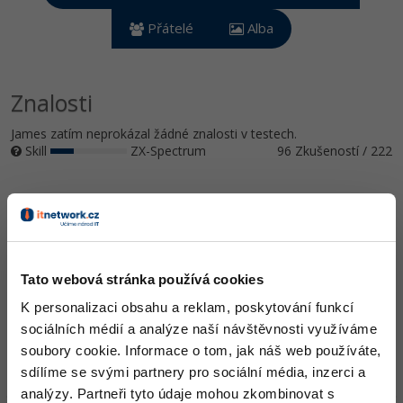
Video
-41%
Přátelé
Alba
Copywriter
Algoritmy
Time management
Ostatní
-10%
WordPress specialista
Umělá inteligence (AI)
Windows
Fórum
Znalosti
SEO specialista
Pro děti
Linux
James zatím neprokázal žádné znalosti v testech.
Skill
ZX-Spectrum
96 Zkušeností / 222
Více
Sítě
Ocenění
Fórum
Kybernetická bezpečnost
James zatím nezískal žádná ocenění.
Elektronický podpis
Tato webová stránka používá cookies
Doplňující informace
Fórum
K personalizaci obsahu a reklam, poskytování funkcí
sociálních médií a analýze naší návštěvnosti využíváme
Oblíbené IDE, Editor
soubory cookie. Informace o tom, jak náš web používáte,
sdílíme se svými partnery pro sociální média, inzerci a
Sublime Text, Eclipse
analýzy. Partneři tyto údaje mohou zkombinovat s