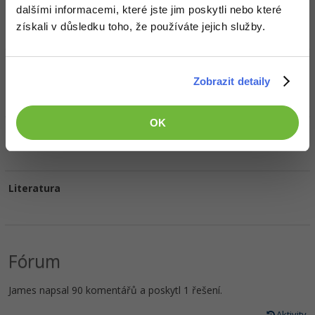
dalšími informacemi, které jste jim poskytli nebo které
HW sestava
získali v důsledku toho, že používáte jejich služby.
Oblíbené filmy/seriály
Zobrazit detaily
Simpsonovi
OK
Oblíbená hudba
Literatura
Fórum
James napsal 90 komentářů a poskytl 1 řešení.
Aktivity