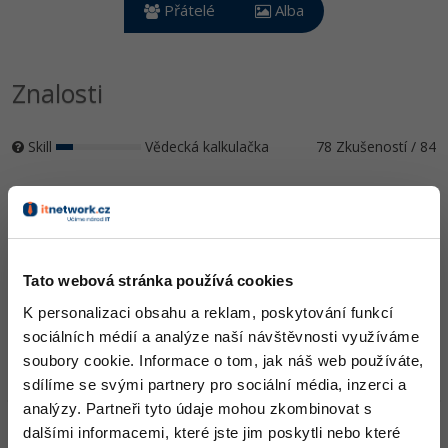
Video
Přátelé
Alba
-41%
Copywriter
Algoritmy
Time management
Ostatní
-10%
WordPress specialista
Znalosti
Umělá inteligence (AI)
Windows
Fórum
SEO specialista
Pro děti
Linux
Skill
Vědecká kalkulačka
78 Zkušeností / 84
Více
Sítě
Ocenění
Fórum
Kybernetická bezpečnost
David zatím nezískal žádná ocenění.
Elektronický podpis
Tato webová stránka používá cookies
Doplňující informace
K personalizaci obsahu a reklam, poskytování funkcí
Fórum
sociálních médií a analýze naší návštěvnosti využíváme
Oblíbené IDE, Editor
soubory cookie. Informace o tom, jak náš web používáte,
sdílíme se svými partnery pro sociální média, inzerci a
analýzy. Partneři tyto údaje mohou zkombinovat s
HW sestava
dalšími informacemi, které jste jim poskytli nebo které