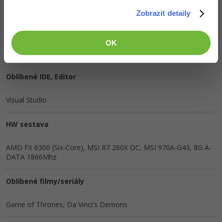
Zobrazit detaily
OK
Doplňující informace
Oblíbené IDE, Editor
Visual Studio
HW sestava
AMD FX 6300 (Six-Core), MSI R7 260X OC, MSI 970A-G43, 8G A-
DATA 1866Mhz
Oblíbené filmy/seriály
Game of Thrones, Da Vinci's Demons