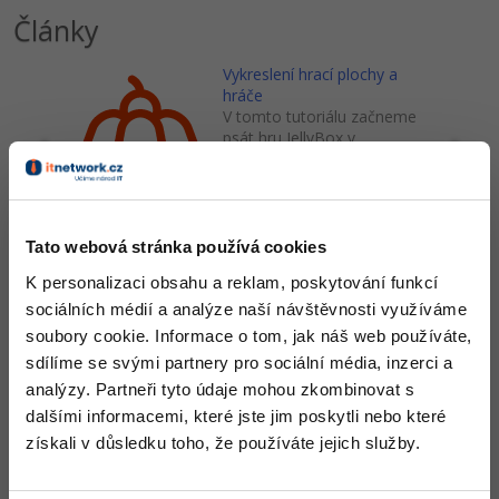
Články
Hra JellyBox v MonoGame -
Vykreslení hrací plochy a
hráče
V tomto tutoriálu začneme
psát hru JellyBox v
MonoGame a vykreslíme její
první prvky, jako například
herní plochu a hráče
samotného.
Tato webová stránka používá cookies
Zobrazit vše (9)
K personalizaci obsahu a reklam, poskytování funkcí
sociálních médií a analýze naší návštěvnosti využíváme
soubory cookie. Informace o tom, jak náš web používáte,
Software
sdílíme se svými partnery pro sociální média, inzerci a
analýzy. Partneři tyto údaje mohou zkombinovat s
Zobrazit vše (2)
dalšími informacemi, které jste jim poskytli nebo které
získali v důsledku toho, že používáte jejich služby.
Ocenění