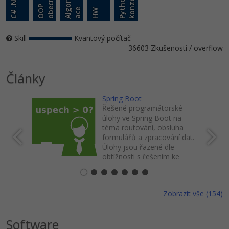
A
l
o
r
i
t
m
i
z
a
c
C# .NET
a
ě
P
y
t
h
o
n
k
o
n
z
o
l
O
O
P
o
b
e
c
n
g
e
HW
Skill
Kvantový počítač
36603 Zkušeností / overflow
Články
Řešené úlohy k 1.-11. lekci
Spring Boot
Řešené programátorské
úlohy ve Spring Boot na
téma routování, obsluha
formulářů a zpracování dat.
Úlohy jsou řazené dle
obtížnosti s řešením ke
stažení.
Zobrazit vše (154)
Software