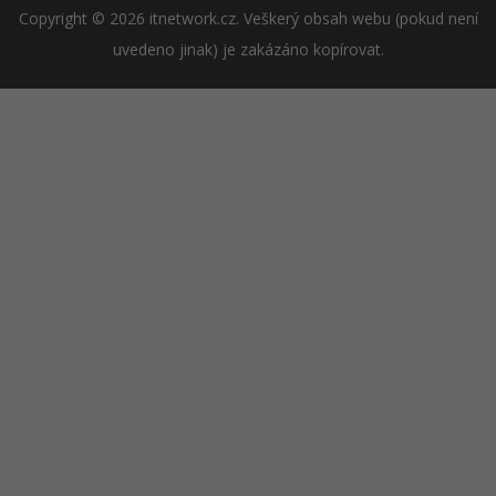
Copyright © 2026 itnetwork.cz. Veškerý obsah webu (pokud není
uvedeno jinak) je zakázáno kopírovat.