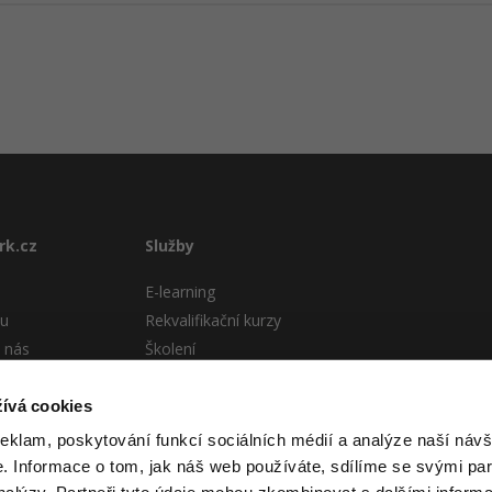
rk.cz
Služby
E-learning
tu
Rekvalifikační kurzy
 nás
Školení
Pro firmy
stému
ívá cookies
 podmínky
reklam, poskytování funkcí sociálních médií a analýze naší návš
 Informace o tom, jak náš web používáte, sdílíme se svými par