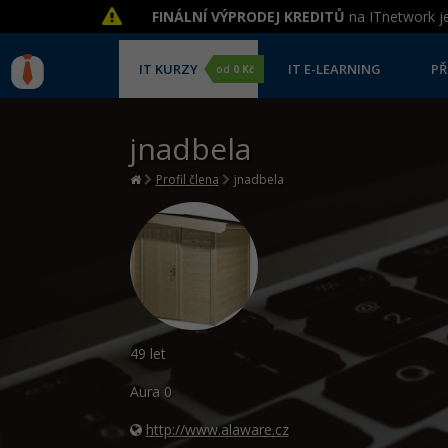
FINÁLNÍ VÝPRODEJ KREDITŮ
na ITnetwork je
IT KURZY
IT E-LEARNING
PŘ
od
0 Kč
jnadbela
Profil člena
jnadbela
49 let
Aura
0
http://www.alaware.cz