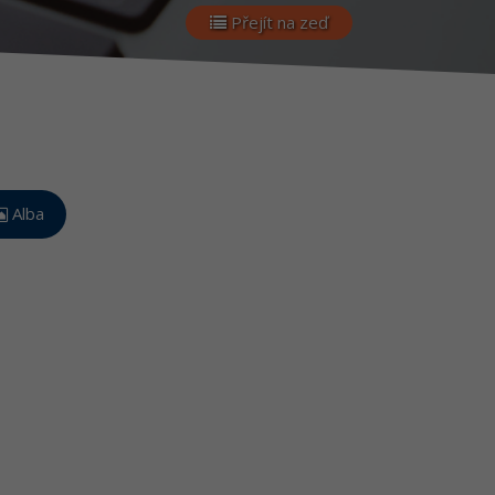
Přejít na zeď
Alba