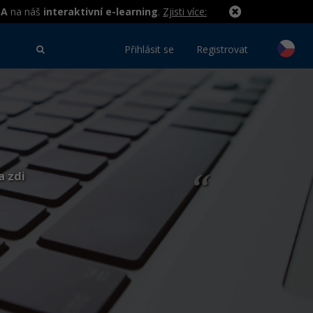
MA
na náš
interaktivní e-learning
.
Zjisti více:
Přihlásit se
Registrovat
a zdi
“