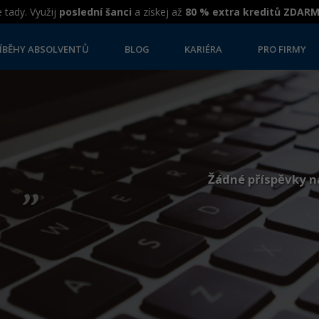
 tady. Využij
poslední šanci
a získej až
80 % extra kreditů ZDAR
ÍBĚHY ABSOLVENTŮ
BLOG
KARIÉRA
PRO FIRMY
„
Žádné příspěvky n