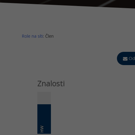
Role na síti
: Člen
Ode
Znalosti
HW