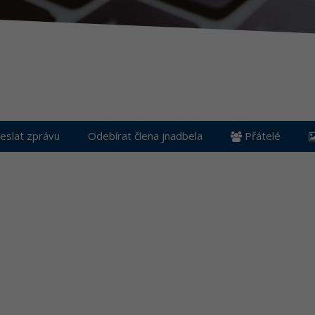
slat zprávu
Odebírat člena jnadbela
Přátelé