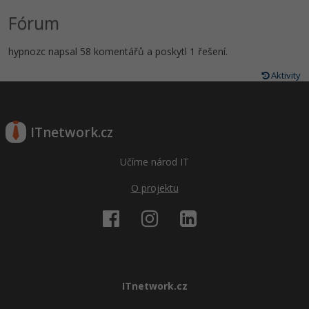
Fórum
hypnozc napsal 58 komentářů a poskytl 1 řešení.
Aktivity
ITnetwork.cz
Učíme národ IT
O projektu
ITnetwork.cz