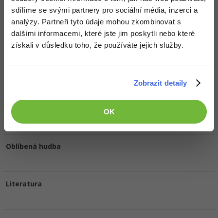
Doplňující informace
sdílíme se svými partnery pro sociální média, inzerci a
analýzy. Partneři tyto údaje mohou zkombinovat s
Oblíbené IDE, Editor
dalšími informacemi, které jste jim poskytli nebo které
získali v důsledku toho, že používáte jejich služby.
HW sestava
Zobrazit detaily
Oblíbené filmy/seriály
OK
Oblíbená hudba
Literatura