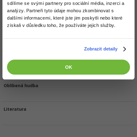
Doplňující informace
sdílíme se svými partnery pro sociální média, inzerci a
analýzy. Partneři tyto údaje mohou zkombinovat s
Oblíbené IDE, Editor
dalšími informacemi, které jste jim poskytli nebo které
získali v důsledku toho, že používáte jejich služby.
HW sestava
Zobrazit detaily
Oblíbené filmy/seriály
OK
Oblíbená hudba
Literatura