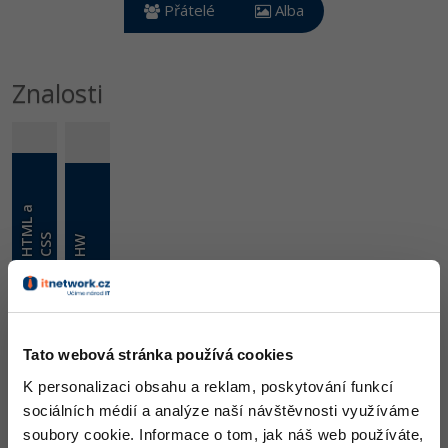
Video
Přátelé
Alba
-41%
Copywriter
Algoritmy
Time management
Ostatní
-10%
WordPress specialista
Znalosti
Umělá inteligence (AI)
Windows
Fórum
SEO specialista
Pro děti
Linux
Více
Sítě
H
T
M
L
a
C
S
Fórum
Kybernetická bezpečnost
S
HW
Elektronický podpis
Skill
486 DX
521 Zkušeností / 885
Fórum
Ocenění
Tato webová stránka používá cookies
K personalizaci obsahu a reklam, poskytování funkcí
Osel zatím nezískal žádná ocenění.
sociálních médií a analýze naší návštěvnosti využíváme
soubory cookie. Informace o tom, jak náš web používáte,