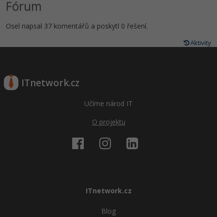
Fórum
Osel napsal 37 komentářů a poskytl 0 řešení.
Aktivity
ITnetwork.cz
Učíme národ IT
O projektu
ITnetwork.cz
Blog