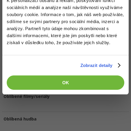
K personalizaci obsahu a reklam, poskytování funkcí
Ocenění
sociálních médií a analýze naší návštěvnosti využíváme
soubory cookie. Informace o tom, jak náš web používáte,
Petr Kellich zatím nezískal žádná ocenění.
sdílíme se svými partnery pro sociální média, inzerci a
analýzy. Partneři tyto údaje mohou zkombinovat s
Doplňující informace
dalšími informacemi, které jste jim poskytli nebo které
získali v důsledku toho, že používáte jejich služby.
Oblíbené IDE, Editor
Zobrazit detaily
HW sestava
OK
Oblíbené filmy/seriály
Oblíbená hudba