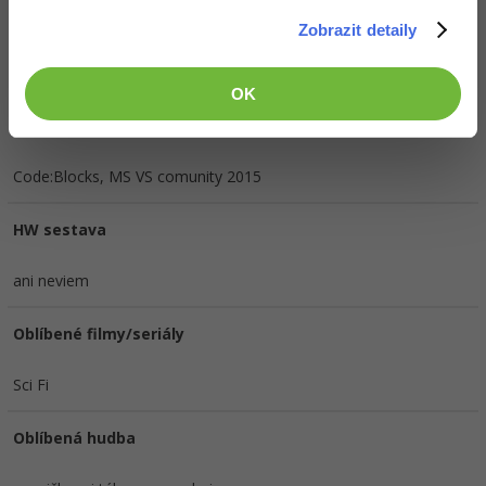
Doplňující informace
Zobrazit detaily
Slovenská republika, Banskobystrický, Banská Bystrica, Banská
Bystrica.
Vyhledat kolegy
OK
Oblíbené IDE, Editor
Code:Blocks, MS VS comunity 2015
HW sestava
ani neviem
Oblíbené filmy/seriály
Sci Fi
Oblíbená hudba