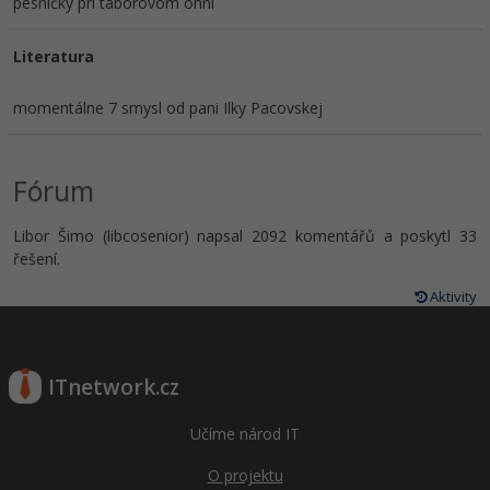
pesničky pri táborovom ohni
Literatura
momentálne 7 smysl od pani Ilky Pacovskej
Fórum
Libor Šimo (libcosenior) napsal 2092 komentářů a poskytl 33
řešení.
Aktivity
ITnetwork.cz
Učíme národ IT
O projektu