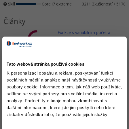
Skill
Core i7 extreme
3211 Zkušeností / 5178
Články
Funkce s variabilním počet a
typem argumentů v jazyce C
Tutoriál o funkciách s
variabilným počtom a typom
argumentov v jazyku C pri
použití knižnice stdarg.h,
Tato webová stránka používá cookies
Príklad funkcie miniprintf.
K personalizaci obsahu a reklam, poskytování funkcí
sociálních médií a analýze naší návštěvnosti využíváme
Zobrazit vše (4)
soubory cookie. Informace o tom, jak náš web používáte,
sdílíme se svými partnery pro sociální média, inzerci a
analýzy. Partneři tyto údaje mohou zkombinovat s
Ocenění
dalšími informacemi, které jste jim poskytli nebo které
Libor Šimo (libcosenior) zatím nezískal žádná ocenění.
získali v důsledku toho, že používáte jejich služby.