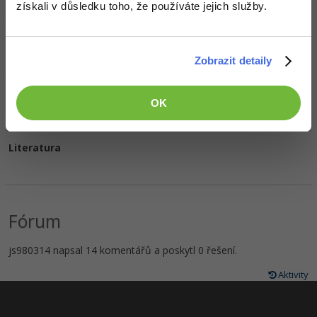
získali v důsledku toho, že používáte jejich služby.
Oblíbené filmy/seriály
Zobrazit detaily
Oblíbená hudba
OK
Literatura
Fórum
js980314 napsal 14 komentářů a poskytl 0 řešení.
Aktivity