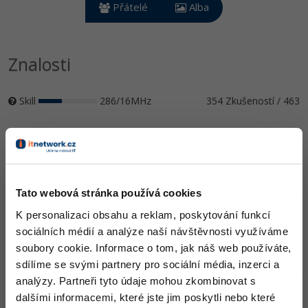
Video
Přátelé
Alba
-41%
Copywriter
Algoritmy
Time management
Ostatní
-10%
WordPress specialista
Znalosti
Umělá inteligence (AI)
Windows
Fórum
SEO specialista
Pro děti
Linux
Skill
286/16MHz
354 Zkušeností / 463
Více
Sítě
Ocenění
Fórum
Kybernetická bezpečnost
js980314 zatím nezískal žádná ocenění.
Elektronický podpis
Tato webová stránka používá cookies
Doplňující informace
K personalizaci obsahu a reklam, poskytování funkcí
Fórum
sociálních médií a analýze naší návštěvnosti využíváme
Oblíbené IDE, Editor
soubory cookie. Informace o tom, jak náš web používáte,
sdílíme se svými partnery pro sociální média, inzerci a
analýzy. Partneři tyto údaje mohou zkombinovat s
HW sestava
dalšími informacemi, které jste jim poskytli nebo které