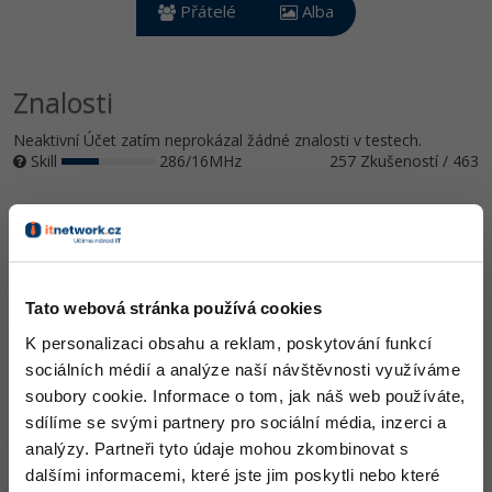
Video
Přátelé
Alba
-41%
Copywriter
Algoritmy
Time management
Ostatní
-10%
WordPress specialista
Znalosti
Umělá inteligence (AI)
Windows
Fórum
Neaktivní Účet zatím neprokázal žádné znalosti v testech.
SEO specialista
Pro děti
Linux
Skill
286/16MHz
257 Zkušeností / 463
Více
Sítě
Ocenění
Fórum
Kybernetická bezpečnost
Neaktivní Účet zatím nezískal žádná ocenění.
Elektronický podpis
Tato webová stránka používá cookies
Doplňující informace
K personalizaci obsahu a reklam, poskytování funkcí
Fórum
sociálních médií a analýze naší návštěvnosti využíváme
Oblíbené IDE, Editor
soubory cookie. Informace o tom, jak náš web používáte,
sdílíme se svými partnery pro sociální média, inzerci a
analýzy. Partneři tyto údaje mohou zkombinovat s
HW sestava
dalšími informacemi, které jste jim poskytli nebo které