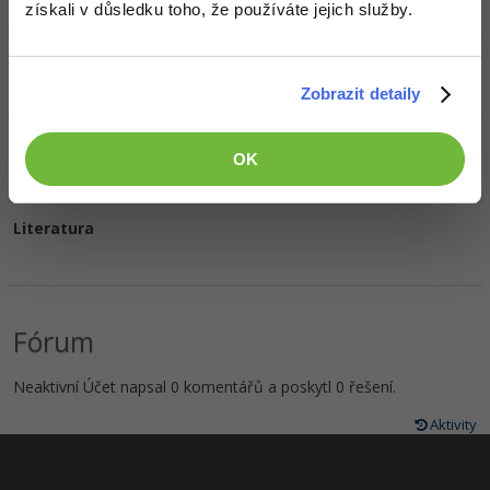
získali v důsledku toho, že používáte jejich služby.
Oblíbené filmy/seriály
Zobrazit detaily
Oblíbená hudba
OK
Literatura
Fórum
Neaktivní Účet napsal 0 komentářů a poskytl 0 řešení.
Aktivity