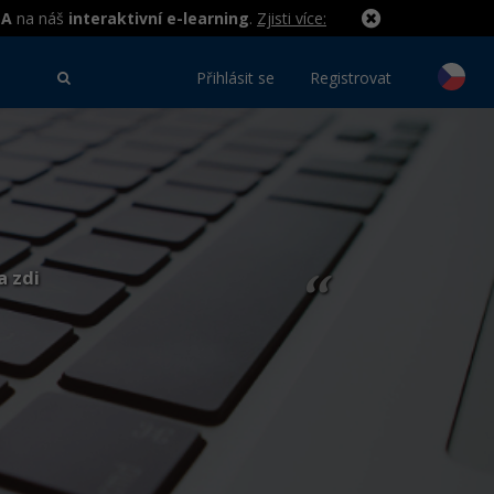
MA
na náš
interaktivní e-learning
.
Zjisti více:
Přihlásit se
Registrovat
a zdi
“