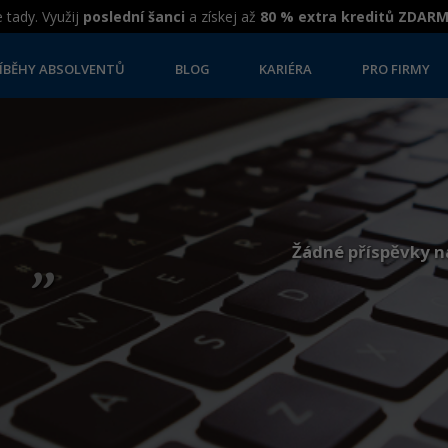
 tady. Využij
poslední šanci
a získej až
80 % extra kreditů ZDAR
ÍBĚHY ABSOLVENTŮ
BLOG
KARIÉRA
PRO FIRMY
„
Žádné příspěvky n