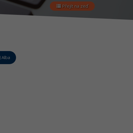
Přejít na zeď
Alba