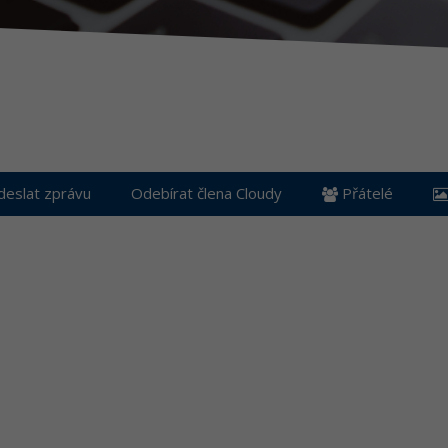
eslat zprávu
Odebírat člena Cloudy
Přátelé